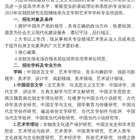
员进一步提高学术水平，掌握坚实的基础理论和系统的专业知识，
20
23
年在我院研究生院继续举办文学和艺术学学科专业培训班。
一、招生对象
及
条件
1
.
拥护中国共产党的领导，具有正确的政治方向，热爱祖国，
愿意为社会主义现代化建设服务，遵纪守法，品行端正。
2
.
大专以上学历，现从事相关专业领域艺术类从业人员或有志
于提升自身文化素养的广大艺术爱好者。
3
.
身心
健康。
4
.
在校生报名须在报名前征得所在培养单位同意。
二、招生学科及专业方向
学科：
中国语言文学、艺术学理论、音乐与舞蹈学、戏剧与影
视学、美术学、设计学
、
戏剧领域、美术领域、艺术设计领域
。
1.
中国语言文学：
文艺美学、马克思主义文艺学、
中国诗学、清
代文学、
训诂学、古典文献学与艺术文献研究、中国文学思想史、
两汉魏晋南北朝文学理论研究、红楼梦与中国古代小说研究、古代
诗学及诗史研究、中国文学与文化、
国学教育与传播研究
、中国当
代文学创作研究、偏远省份文学研究、当代文学创作与批评、中国
当代文学批评、中国现当代诗歌研究
、
中国当代小说研究等。
2.艺术学理论：
非物质文化遗产保护研究、中国文化史和学术思
想史、艺术理论与批评、艺术美学、中国美学研究、艺术人类学、
文化政策与文化制度研究、艺术经济学、民俗艺术研究、丝绸之路