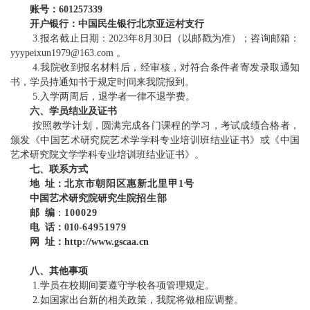
账号：
601257339
开户银行：中国民生银行北京亚运村支行
3
.
报名截止日期：202
3
年
8
月
30
日
（
以邮戳为准
）；
咨询邮箱：
yyypeixun1979@163.com
。
4
.
我院收到报名材料后，经审核，对符合条件者寄发录取通知
书，学员持通知书于规定时间来我院报到。
5
.
入学两周后，退学者一律不退学费。
六、学员结业及证书
按照教学计划，圆满完成各门课程的学习，考试成绩合格者，
颁发《中国艺术研究院艺术学学科专业培训班结业证书》或《中国
艺术研究院文学学科专业培训班结业证书》。
七、联系方式
地 址：
北京市朝阳区惠新北里甲1号
中国艺术研究院研究生院
招生
部
邮 编
：
100029
电 话：010-
6495197
9
网 址：
http://www.gscaa.cn
八、其他事项
1.
学员在校
期间要遵守学校
各项管理规定
。
2.
如国家出台新的相关政策，我院将做相应调整。