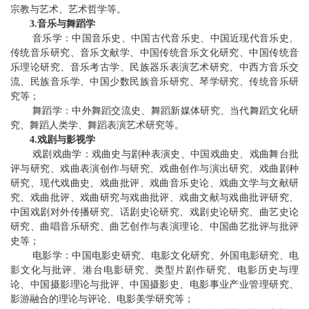
宗教与艺术、艺术哲学等。
3
.
音乐与舞蹈学
音乐学：中国音乐史、中国古代音乐史、中国近现代音乐史、
传统音乐研究、音乐文献学、中国传统音乐文化研究、中国传统音
乐
理论
研究、音乐考古学、民族器乐表演艺术研究、中西方音乐交
流、民族音乐学
、
中国少数民族音乐研究、琴学研究、传统音乐研
究
等；
舞蹈学：中外舞蹈交流史、舞蹈新媒体研究、当代舞蹈文化研
究、舞蹈人类学、舞蹈表演艺术研究等。
4
.
戏剧与影视学
戏剧戏曲学：
戏曲史与剧种表演史、中国戏曲史、戏曲舞台批
评与研究、戏曲表演创作与研究、戏曲创作与演出研究、戏曲剧种
研究、现代戏曲史
、
戏曲批评
、
戏曲音乐史论、戏曲文学与文献研
究、
戏曲批评、戏曲研究与戏曲批评、戏曲文献与戏曲批评研究、
中国戏剧对外传播研究、
话剧史论研究、戏剧史论研究、曲艺史论
研究、
曲唱音乐研究、
曲艺创作与表演理论
、
中国曲艺批评与批评
史等
；
电影学
：中国电影史研究、
电影文化研究
、外国电影研究、
电
影文化与批评
、港台电影研究、类型片剧作研究、电影历史与理
论、中国摄影理论与批评、中国摄影史
、电影事业产业管理研究、
影游融合的理论与评论、电影美学研究
等
；