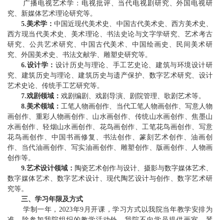
广播电视艺术学：
电视批评、当代电视剧研究、外国电视研
究、新媒体艺术理论研究等。
5
.
美术学：
中国近现代美术史、中国古代美术史、西方美术史、
西方现当代美术史、美术理论、书法史论与文字学研究、艺术考古
研究、公共艺术研究
、
中
国古代美术、中国绘画史、民间美术研
究、外国美术史、书法文献学、雕塑史研究
等
。
6
.
设计学：
设计历史与理论、手工艺史论、
建筑与环境设计研
究
、建筑历史与理论、建筑历史与遗产保护
、
数字艺术研究、设计
艺术史论、传统手工艺研究等。
7.戏剧领域：
戏剧编剧、戏剧导演、剧院管理、歌剧艺术等。
8.美术领域：
工笔人物画创作、当代工笔人物画创作、写意人物
画创作、重彩人物画创作、山水画创作、传统山水画创作、焦墨山
水画创作、轻烟山水画创作、花鸟画创作、工笔花鸟画创作、写意
花鸟画创作、中国书画修复、书法创作、篆刻艺术创作、油画创
作、当代油画创作、写实油画创作、雕塑创作、版画创作、人物画
创作等。
9.艺术设计领域：
陶瓷艺术创作与设计、摄影与数字媒体艺术、
数字媒体艺术、数字艺术设计、现代陶艺设计与创作、数字艺术研
究等。
三、学习年限及方式
学制一年，202
3
年9月开课，学习方式以我院当年教学安排为
准。
除参加我院组织的教学活动外，我院不向学员提供画室、琴