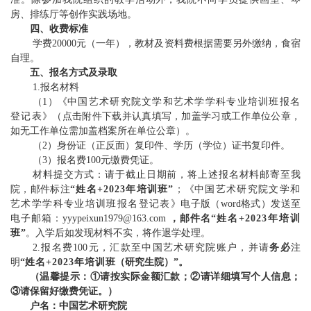
房、排练厅等创作实践场地。
四、收费标准
学费20000元
（
一年）
，教材及资料费根据需要另外缴纳，食宿
自理。
五、报名方式及录取
1
.
报名材料
（1）《
中国艺术研究院文学和艺术学学科专业培训班报名
登记表
》（点击附件下载并认真填写，加盖
学习或工作
单位公章，
如无工作单位需加盖档案所在单位公章）
。
（2）身份证（正反面）
复印件
、学历（学位）证书
复印件
。
（
3
）
报名费100元缴费凭证。
材料提交方式：请于截止日期前，将上述报名材料
邮寄至我
院，
邮件
标注
“姓名+20
23
年培训班”
；
《
中国艺术研究院文学和
艺术学学科专业培训班报名登记表
》
电子版（word格式）发送至
电子邮箱：
yyypeixun1979@163.com
，邮件名“
姓名+202
3
年培训
班
”
。入学后如发现材料不实，将作退学处理。
2
.
报名费100元，汇款至中国艺术研究院账户，并请
务必
注
明
“
姓名+202
3
年培训
班（研究生院）”。
（温馨提示：①请按实际金额汇款；②请详细填写个人信息；
③请保留好缴费凭证。
）
户名：中国艺术研究院