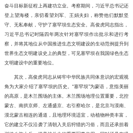
奋斗目标新征程上再建功立业。考察期间，习近平总书记还
登上望海楼，亲切看望刘军、王娟夫妇，称赞他们默默坚
守、无私奉献，守护了塞罕坝生态安全。高俊虎同志指出，
习近平总书记时隔四年两次针对塞罕坝作出批示和进行考
察，并将其地位从中国推进生态文明建设的生动范例提升到
世界生态文明建设史上的典型，可见塞罕坝在我国绿色生态
文明建设中的重要地位。
其次，高俊虎同志从铸牢中华民族共同体意识的宏观视
角为大家介绍了塞罕坝的历史。“塞罕坝”为蒙语，意指美丽
的高原，是木兰围场的主体。木兰围场地理位置重要，北控
蒙古、南拱京师、左通盛京、右引察哈尔，是北京与漠南、
漠北蒙古相连的通道，且地理环境适宜，动植物种类丰富，
它的建立不仅沿袭了清朝入关后狩猎的习俗，而且还承担着