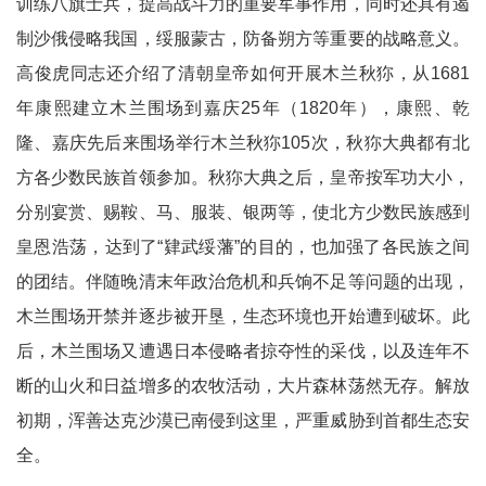
训练八旗士兵，提高战斗力的重要军事作用，同时还具有遏
制沙俄侵略我国，绥服蒙古，防备朔方等重要的战略意义。
高俊虎同志还介绍了清朝皇帝如何开展木兰秋狝，从1681
年康熙建立木兰围场到嘉庆25年（1820年），康熙、乾
隆、嘉庆先后来围场举行木兰秋狝105次，秋狝大典都有北
方各少数民族首领参加。秋狝大典之后，皇帝按军功大小，
分别宴赏、赐鞍、马、服装、银两等，使北方少数民族感到
皇恩浩荡，达到了“肄武绥藩”的目的，也加强了各民族之间
的团结。伴随晚清末年政治危机和兵饷不足等问题的出现，
木兰围场开禁并逐步被开垦，生态环境也开始遭到破坏。此
后，木兰围场又遭遇日本侵略者掠夺性的采伐，以及连年不
断的山火和日益增多的农牧活动，大片森林荡然无存。解放
初期，浑善达克沙漠已南侵到这里，严重威胁到首都生态安
全。