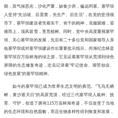
期，其气候恶劣，沙化严重，缺食少房，偏远闭塞。塞罕坝
人坚持“先治坡、后置窝，先生产、后生活”，在党的坚强领
导下，塞罕坝建设者凭着实干、肯干的精神，克服困难，迎
难而上，顶风冒雪，垦荒植树。同时，党中央高度重视塞罕
坝、关心塞罕坝的发展，先后有二十多位党和国家领导人亲
临塞罕坝或对塞罕坝建设作出重要批示指示。尚海纪念林是
塞罕坝百万亩林海的绿之源，它见证着塞罕坝从荒漠到绿色
屏障的生态修复奇迹，忠实记录着“牢记使命、艰苦创业、
绿色发展”的塞罕坝精神。
如今的塞罕坝已成为世界生态文明的典范。“飞鸟无栖
树，黄沙遮天日”的高原荒漠，经过三代塞罕坝人栽种、抚
育、守护，创造了拥有115万亩林海奇迹，不仅改变了当地
的生态环境和自然面貌，而且生物多样性得到恢复和发展，