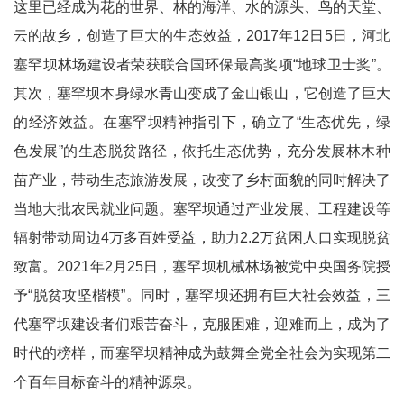
这里已经成为花的世界、林的海洋、水的源头、鸟的天堂、
云的故乡，创造了巨大的生态效益，2017年12日5日，河北
塞罕坝林场建设者荣获联合国环保最高奖项“地球卫士奖”。
其次，塞罕坝本身绿水青山变成了金山银山，它创造了巨大
的经济效益。在塞罕坝精神指引下，确立了“生态优先，绿
色发展”的生态脱贫路径，依托生态优势，充分发展林木种
苗产业，带动生态旅游发展，改变了乡村面貌的同时解决了
当地大批农民就业问题。塞罕坝通过产业发展、工程建设等
辐射带动周边4万多百姓受益，助力2.2万贫困人口实现脱贫
致富。2021年2月25日，塞罕坝机械林场被党中央国务院授
予“脱贫攻坚楷模”。同时，塞罕坝还拥有巨大社会效益，三
代塞罕坝建设者们艰苦奋斗，克服困难，迎难而上，成为了
时代的榜样，而塞罕坝精神成为鼓舞全党全社会为实现第二
个百年目标奋斗的精神源泉。