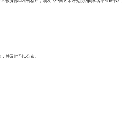
并经教务
部
审核合格后，颁发《中国艺术研究院访问学者结业证书》。
整，并及时予以公布。