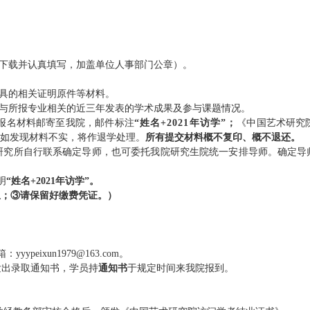
件下载并认真填写，加盖单位人事部门公章）。
具的相关证明
原件等
材料。
交与所报专业相关的近三年发表的学术成果及参与课题情况。
报名材料
邮寄至我院，邮件标注
“姓名+202
1
年访学”
；
《中国艺术研究
如发现材料不实，将作退学处理。
所有提交材料概不复印、概不退还。
研究所自行联系确定导师，也可委托我院研究生院统一安排导师。确定导
明
“姓名+202
1
年访学”。
息；③请保留好缴费凭证。
）
箱：
yyypeixun1979@163.com
。
发出录取通知书，学员持
通知书
于规定时间来我院报到。