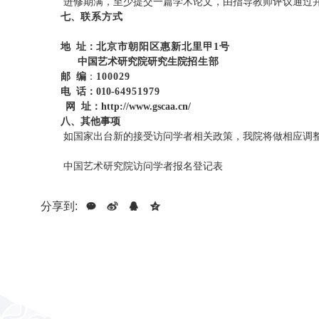
进修期满，至少提交一篇学术论文，由指导教师评议通过
七、
联系方式
地 址：
北京市朝阳区惠新北里甲1号
中国艺术研究院研究生院
招生
部
邮 编
：
100029
电 话：010-
64951979
网 址：http://www.gscaa.cn/
八、其他事项
如国家出台新的接受访问学者相关政策，我院将做相应调
中国艺术研究院访问学者报名登记表
分享到: