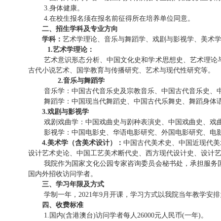
3
.
身体健康。
4
.
在校生报名须在报名前征得所在培养单位同意。
二、招生学科及专业方向
学科：
艺术学理论、音乐与舞蹈学、戏剧与影视学、美术
1.
艺术学理论：
艺术意识形态分析、中国文化史和学术思想史、艺术理论
古代小说艺术、国学教育与传播研究
、
艺术与现代性研究
等。
2.
音乐与舞蹈学
音乐学：中国古代音乐史及宗教音乐、中国古代音乐史、
舞蹈学：中国现当代舞蹈史、中国古代乐舞史、舞蹈身体
3
.
戏剧与影视学
戏剧戏曲学：中国戏曲史与剧种表演史、中国戏曲史、戏
影视学：中国电影史、华语电影研究、外国电影研究、电
4.
美术学（含美术设计）：
中国古代美术史、中国近现代美
设计艺术史论、中国工艺美术断代史、西方现代设计史、
设计
我院作为国家文化公园专家咨询委员会秘书处，承担服务国
国内外招收访问学者。
三、学习年限及方式
学制一年，202
1
年9月开课，学习方式以我院当年教学安排
四、收费标准
1
.
国内(含港澳台)访问学者每人26000元人民币(一年)。