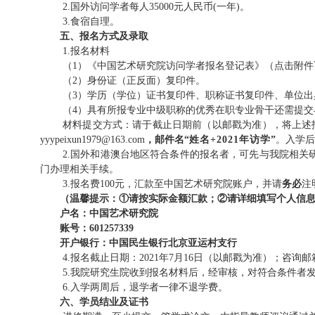
2
.
国外访问学者每人35000元人民币(一年)。
3
.
食宿自理。
五、报名方式及录取
1
.
报名材料
（1）《中国艺术研究院访问学者报名登记表》（点击附
（2）身份证（正反面）
复印件
。
（3）学历（学位）证书
复印件
、职称证书
复印件
、单位出
（4）具有所报专业中级职称的优秀在职专业骨干还需提
材料提交方式：请于截止日期前
（
以邮戳为准
）
，将上述
yyypeixun1979@163.com
，邮件名“
姓名+202
1
年
访学
”
。入学后
2
.
国外和港澳台地区符合条件的报名者，可先与我院相关
门办理相关手续。
3
.
报名费100元，汇款至中国艺术研究院账户，并请
务必
注
（温馨提示：①请按实际金额汇款；②请详细填写个人信
户名：中国艺术研究院
账号：
601257339
开户银行：中国民生银行北京亚运村支行
4
.
报名截止日期：202
1
年
7
月
16
日
（
以邮戳为准
）；
咨询邮
5
.
我院研究生院收到报名材料后，经审核，对符合条件者
6
.
入学两周后，退学者一律不退学费。
六、学员结业及证书