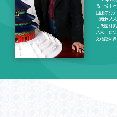
员，博士
国建筑史
《园林艺
古代园林
艺术、建
文物建筑保