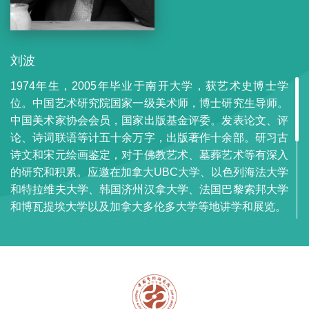
刘波
1974年生，2005年毕业于南开大学，获艺术史博士学
位。中国艺术研究院国家一级美术师，博士研究生导师。
中国美术家协会会员，国家出版基金评委。发表论文、评
论、诗词联语等计五十余万字，出版著作十余部。研习古
诗文和宋元绘画鉴定，对于佛教艺术、墓葬艺术等有深入
的研究和积累。应邀在加拿大UBC大学、以色列海法大学
和特拉维夫大学、韩国济州汉拿大学、法国巴黎索邦大学
和博瓦提埃大学以及加拿大多伦多大学等地讲学和展览。
2014年在上海新天地举办“古道照颜色——陈佩秋•刘波书
画联展”，与陈佩秋先生举办“古代绘画鉴定讲座”。2015年
9月始，在《中华儿女》开设专栏，获《中华儿女》创刊
二十五周年“杰出作者”。2017年10月，由文化部中外文化
交流中心主办，受柏林、哥本哈根、海牙三地中国文化中