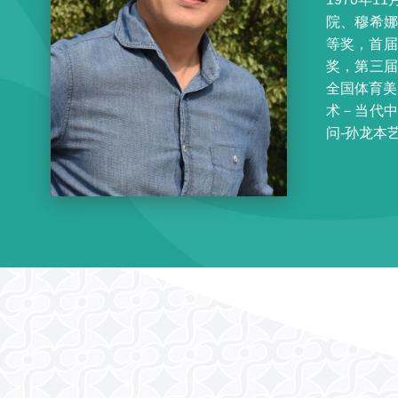
院、穆希
等奖，首届
奖，第三
全国体育美
术－当代中
问-孙龙本