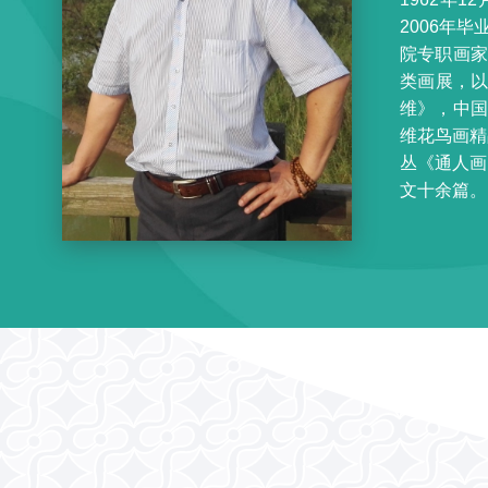
2006年
院专职画
类画展，以
维》，中
维花鸟画精
丛《通人画
文十余篇。