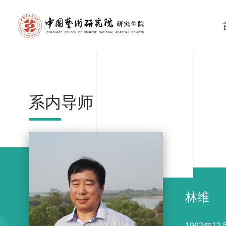
系内导师
林维
1962年