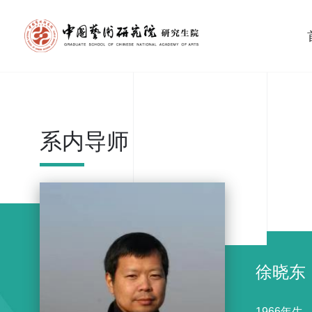
系内导师
徐晓东
1966年